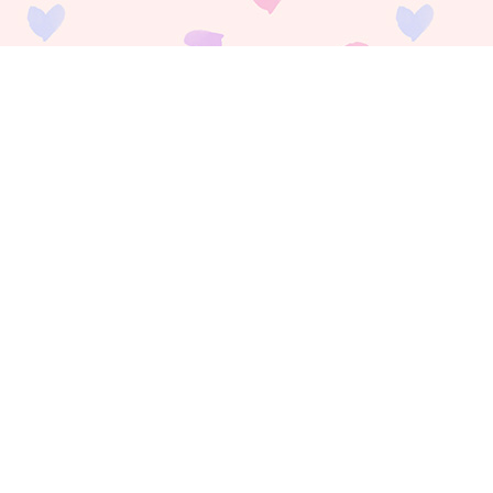
payment
お支払い方法
銀行振込(前払い)
ご入金確認後
に製作開始となります。 振込手数料はお客様ご負担とな
ります。ご了承ください。
代金引換(後払い)
商品到着時に配達員に代金をお支払いください。手数料:530円(税別)
クレジットカード決済
ご購入と同時に制作が開始となります。
お急ぎの方
はクレジットカード
払いをご利用ください。